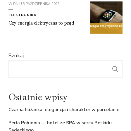
W DNIU
5 PAŹDZIERNIKA 2023
ELEKTRONIKA
Czy energia elektryczna to prąd
Szukaj
S
Ostatnie wpisy
Czarna filiżanka: elegancja i charakter w porcelanie
Perła Południa — hotel ze SPA w sercu Beskidu
Sądeckiego