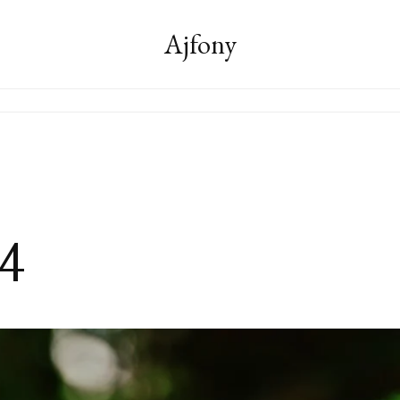
Ajfony
s4