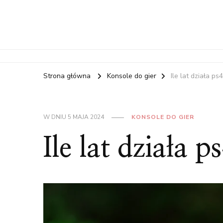
Strona główna
Konsole do gier
Ile lat działa ps4
W DNIU
5 MAJA 2024
KONSOLE DO GIER
Ile lat działa p