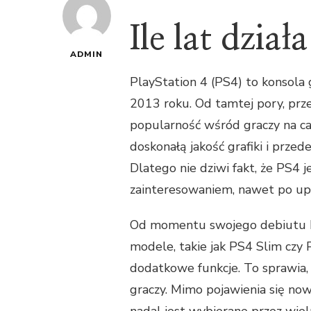
Ile lat dział
ADMIN
PlayStation 4 (PS4) to konsola 
2013 roku. Od tamtej pory, prz
popularność wśród graczy na cał
doskonałą jakość grafiki i prz
Dlatego nie dziwi fakt, że PS4 j
zainteresowaniem, nawet po upł
Od momentu swojego debiutu P
modele, takie jak PS4 Slim czy 
dodatkowe funkcje. To sprawia, ż
graczy. Mimo pojawienia się nows
nadal jest wybierane przez wiel