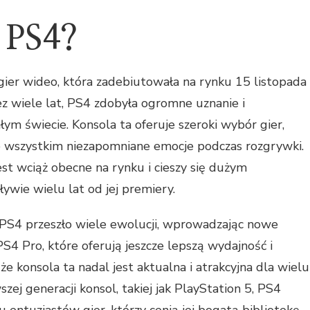
a PS4?
gier wideo, która zadebiutowała na rynku 15 listopada
ez wiele lat, PS4 zdobyła ogromne uznanie i
ym świecie. Konsola ta oferuje szeroki wybór gier,
ede wszystkim niezapomniane emocje podczas rozgrywki.
est wciąż obecne na rynku i cieszy się dużym
ywie wielu lat od jej premiery.
S4 przeszło wiele ewolucji, wprowadzając nowe
PS4 Pro, które oferują jeszcze lepszą wydajność i
e konsola ta nadal jest aktualna i atrakcyjna dla wielu
zej generacji konsol, takiej jak PlayStation 5, PS4
u entuzjastów gier, którzy cenią jej bogatą bibliotekę