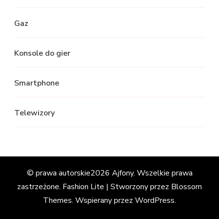
Gaz
Konsole do gier
Smartphone
Telewizory
© prawa autorskie2026
Ajfony
. Wszelkie prawa
zastrzeżone.
Fashion Lite | Stworzony przez
Blossom
Themes
. Wspierany przez
WordPress
.