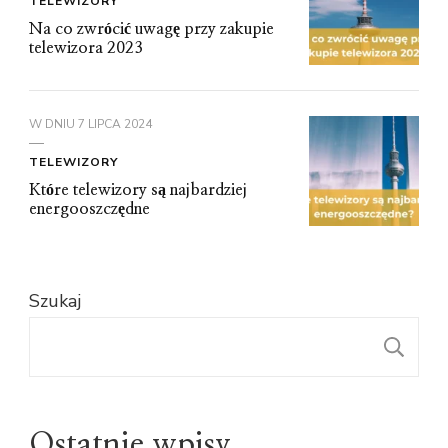
TELEWIZORY
Na co zwrócić uwagę przy zakupie
telewizora 2023
W DNIU
7 LIPCA 2024
TELEWIZORY
Które telewizory są najbardziej
energooszczędne
Szukaj
S
Ostatnie wpisy