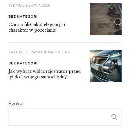
W DNIU
2 SIERPNIA 2026
BEZ KATEGORII
Czarna filiżanka: elegancja i
charakter w porcelanie
ZAKTUALIZOWANO
20 MARCA 2024
BEZ KATEGORII
Jak wybrać wideorejestrator przód
tył do Twojego samochodu?
Szukaj
S