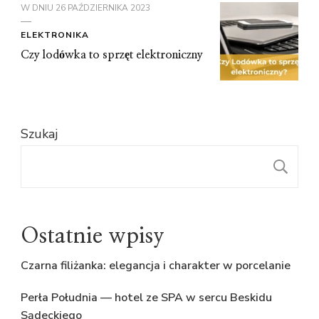
W DNIU
26 PAŹDZIERNIKA 2023
ELEKTRONIKA
Czy lodówka to sprzęt elektroniczny
Szukaj
S
Ostatnie wpisy
Czarna filiżanka: elegancja i charakter w porcelanie
Perła Południa — hotel ze SPA w sercu Beskidu
Sądeckiego