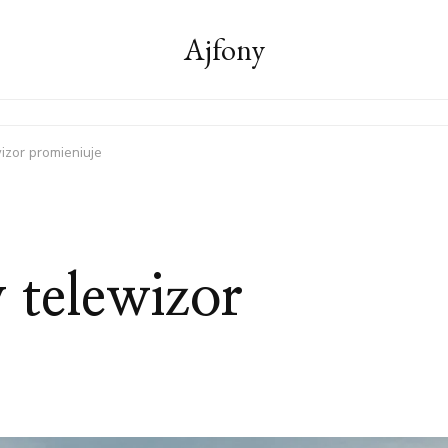
Ajfony
izor promieniuje
 telewizor