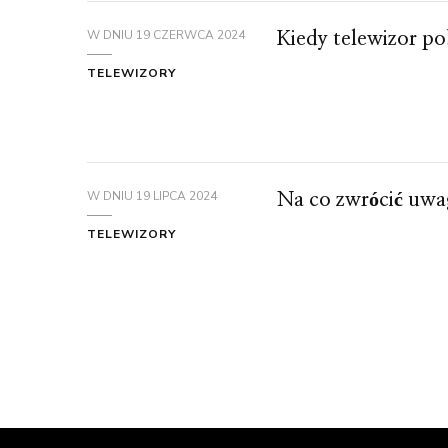
W DNIU
19 CZERWCA 2024
Kiedy telewizor po
TELEWIZORY
W DNIU
19 LIPCA 2024
Na co zwrócić uwag
TELEWIZORY